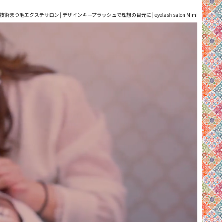
術まつ毛エクステサロン | デザインキープラッシュで理想の目元に | eyelash salon Mimi